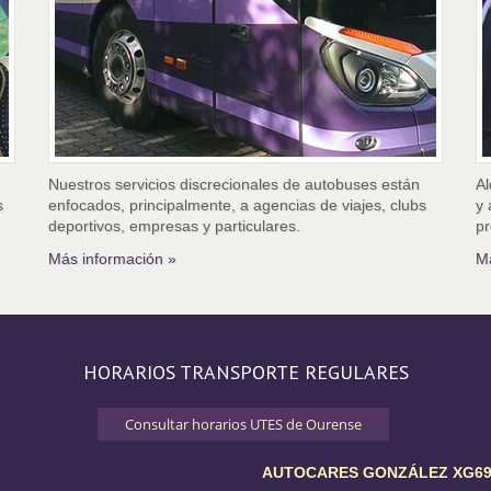
Nuestros servicios discrecionales de autobuses están
Al
s
enfocados, principalmente, a agencias de viajes, clubs
y 
deportivos, empresas y particulares.
pr
Más información »
Má
HORARIOS TRANSPORTE REGULARES
Consultar horarios UTES de Ourense
AUTOCARES GONZÁLEZ XG690