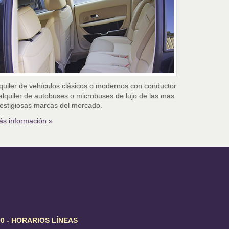
quiler de vehículos clásicos o modernos con conductor
alquiler de autobuses o microbuses de lujo de las mas
estigiosas marcas del mercado.
s información »
 - HORARIOS LÍNEAS