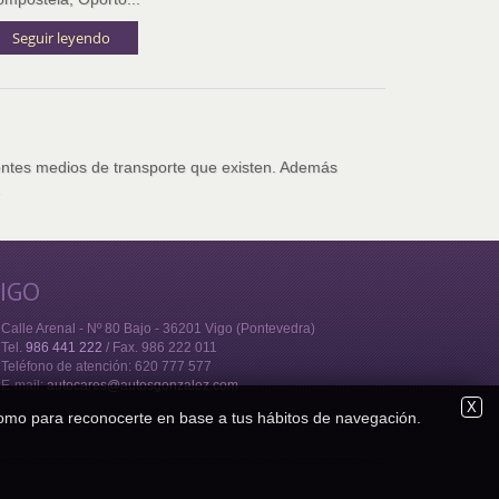
Seguir leyendo
erentes medios de transporte que existen. Además
.
IGO
Calle Arenal - Nº 80 Bajo - 36201 Vigo (Pontevedra)
Tel.
986 441 222
/ Fax. 986 222 011
Teléfono de atención: 620 777 577
E-mail:
autocares@autosgonzalez.com
X
sí como para reconocerte en base a tus hábitos de navegación.